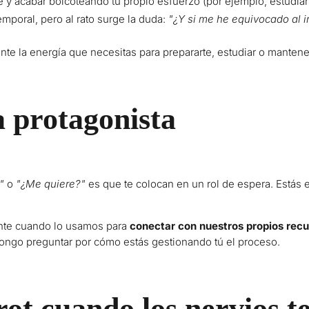
e y acabar boicoteando tu propio esfuerzo (por ejemplo, estudi
emporal, pero al rato surge la duda:
"¿Y si me he equivocado al in
nte la energía que necesitas para prepararte, estudiar o mantener
a protagonista
"
o
"¿Me quiere?"
es que te colocan en un rol de espera. Estás e
ente cuando lo usamos para
conectar con nuestros propios rec
opongo preguntar por cómo estás gestionando tú el proceso.
ot cuando los nervios 