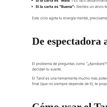
Si la carta es "Mala":
Es fácil desanimars
Si la carta es "Buena":
Sientes un alivio t
Este ciclo agota tu energía mental, precisame
De espectadora 
El problema de preguntas como
"¿Aprobaré?
decidan tu suerte.
El Tarot es una herramienta mucho más pot
final (que no siempre depende de ti), te pr
Cómo usar el Tar