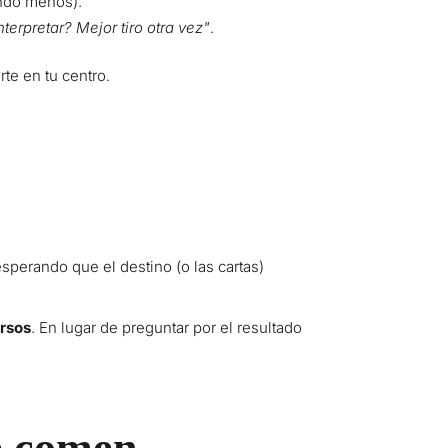
ando menos).
terpretar? Mejor tiro otra vez"
.
te en tu centro.
sperando que el destino (o las cartas)
ursos
. En lugar de preguntar por el resultado
te comen