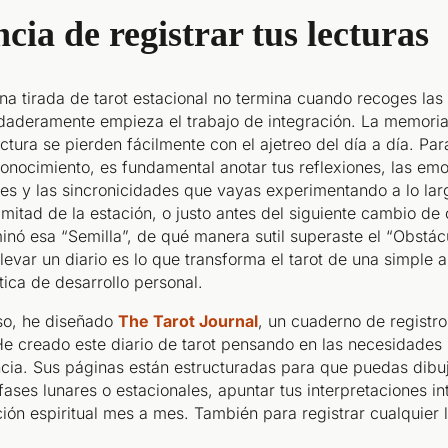
cia de registrar tus lecturas
na tirada de tarot estacional no termina cuando recoges las
daderamente empieza el trabajo de integración. La memoria 
ectura se pierden fácilmente con el ajetreo del día a día. P
nocimiento, es fundamental anotar tus reflexiones, las emo
nes y las sincronicidades que vayas experimentando a lo la
 mitad de la estación, o justo antes del siguiente cambio de c
ó esa “Semilla”, de qué manera sutil superaste el “Obstácu
levar un diario es lo que transforma el tarot de una simple 
ica de desarrollo personal.
eso, he diseñado
The Tarot Journal
, un cuaderno de registro
e creado este diario de tarot pensando en las necesidades 
cia. Sus páginas están estructuradas para que puedas dibuja
 fases lunares o estacionales, apuntar tus interpretaciones int
ión espiritual mes a mes. También para registrar cualquier 