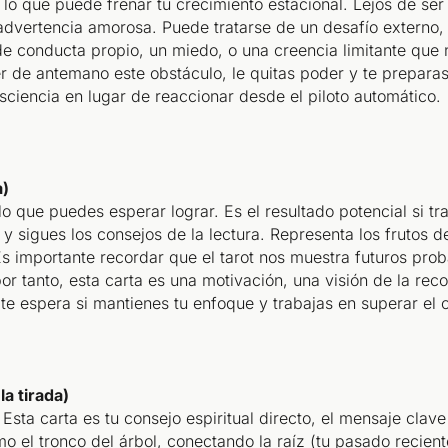
 lo que puede frenar tu crecimiento estacional. Lejos de ser
 advertencia amorosa. Puede tratarse de un desafío externo,
de conducta propio, un miedo, o una creencia limitante que
er de antemano este obstáculo, le quitas poder y te prepar
sciencia en lugar de reaccionar desde el piloto automático.
a)
o que puedes esperar lograr. Es el resultado potencial si t
 y sigues los consejos de la lectura. Representa los frutos d
 Es importante recordar que el tarot nos muestra futuros pr
por tanto, esta carta es una motivación, una visión de la r
e te espera si mantienes tu enfoque y trabajas en superar el 
la tirada)
 Esta carta es tu consejo espiritual directo, el mensaje clav
 el tronco del árbol, conectando la raíz (tu pasado recient